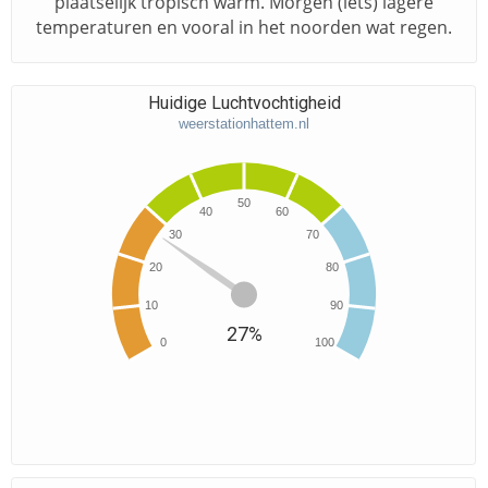
plaatselijk tropisch warm. Morgen (iets) lagere
temperaturen en vooral in het noorden wat regen.
Huidige Luchtvochtigheid
weerstationhattem.nl
50
40
60
30
70
20
80
10
90
27%
0
100