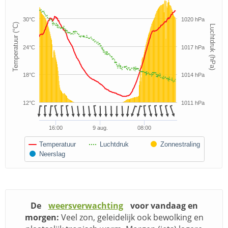
30°C
1020 hPa
Temperatuur (°C)
Luchtdruk (hPa)
24°C
1017 hPa
18°C
1014 hPa
12°C
1011 hPa
16:00
9 aug.
08:00
Temperatuur
Luchtdruk
Zonnestraling
Neerslag
De
weersverwachting
voor vandaag en
morgen:
Veel zon, geleidelijk ook bewolking en