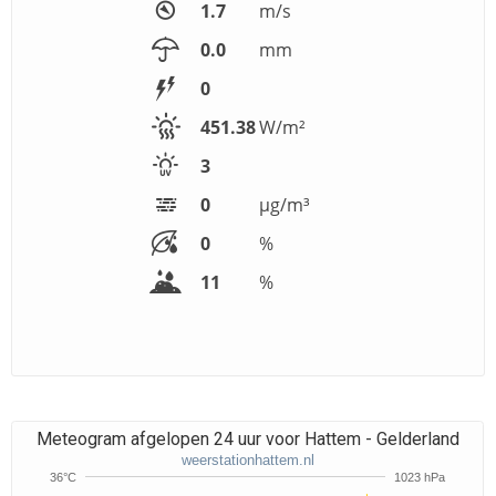
1.7
m/s
0.0
mm
0
451.38
W/m²
3
0
μg/m³
0
%
11
%
Meteogram afgelopen 24 uur voor Hattem - Gelderland
weerstationhattem.nl
36°C
1023 hPa