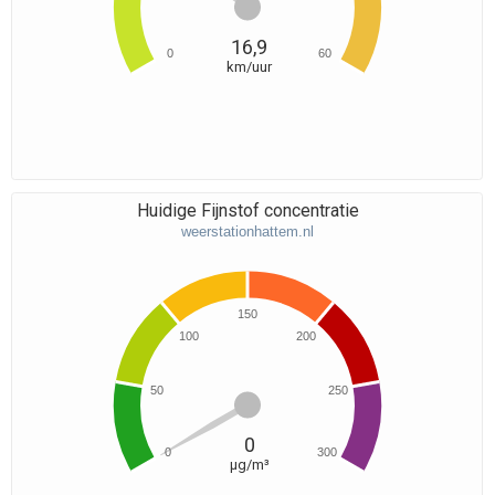
16,9
0
60
km/uur
Huidige Fijnstof concentratie
weerstationhattem.nl
150
100
200
50
250
0
0
300
μg/m³