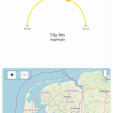
04:06
19:15
15u 9m
daglengte
+
−