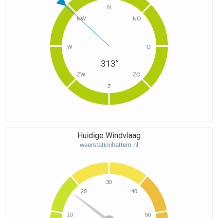
N
NW
NO
W
O
313°
ZW
ZO
Z
Huidige Windvlaag
weerstationhattem.nl
30
20
40
10
50