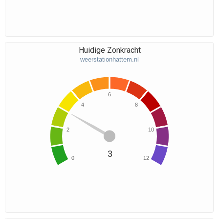
Huidige Zonkracht
weerstationhattem.nl
6
4
8
2
10
3
0
12