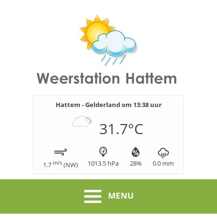
Hattem - Gelderland om
13:38
uur
31.7
°C
m/s
1013.5
hPa
28
%
0.0
mm
1.7
(
NW
)
MENU