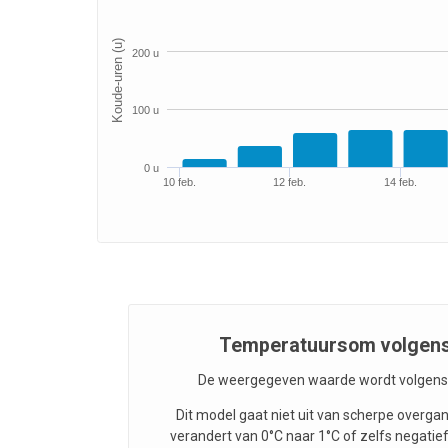
Koude-uren (u)
200 u
100 u
0 u
10 feb.
12 feb.
14 feb.
Temperatuursom volgens
De weergegeven waarde wordt volgens 
Dit model gaat niet uit van scherpe overg
verandert van 0°C naar 1°C of zelfs negatie