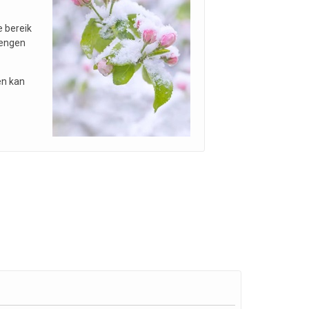
e bereik
rengen
en kan