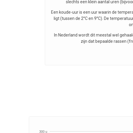
slechts een klein aantal uren (bijvo
Een koude-uur is een uur waarin de temperat
ligt (tussen de 2°C en 9°C). De temperatu
om
In Nederland wordt dit meestal wel gehaald.
zijn dat bepaalde rassen (f
300 u