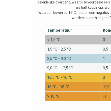
geleidelijke overgang, waarbij bijvoorbeeld ee
als half koude-uur wor
Waarden boven de 16°C hebben een negatieve
worden daarom negatief
Temperatuur
Kou
< 1,5 °C
0
1,5 °C - 2,5 °C
0,5
2,5 °C - 9,0 °C
1
9,0 °C - 12,5 °C
0,5
12,5 °C - 16 °C
0
16 °C - 18 °C
-0,5
> 18 °C
-1