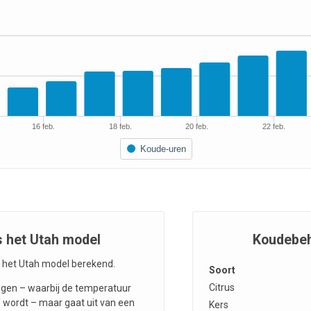
16 feb.
18 feb.
20 feb.
22 feb.
Koude-uren
 het Utah model
Koudebeh
het Utah model berekend.
Soort
Citrus
angen – waarbij de temperatuur
f wordt – maar gaat uit van een
Kers