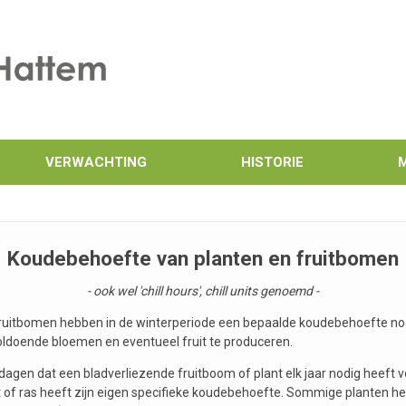
VERWACHTING
HISTORIE
Koudebehoefte van planten en fruitbomen
- ook wel 'chill hours', chill units genoemd -
fruitbomen hebben in de winterperiode een bepaalde koudebehoefte n
voldoende bloemen en eventueel fruit te produceren.
 dagen dat een bladverliezende fruitboom of plant elk jaar nodig heeft 
rt of ras heeft zijn eigen specifieke koudebehoefte. Sommige planten h