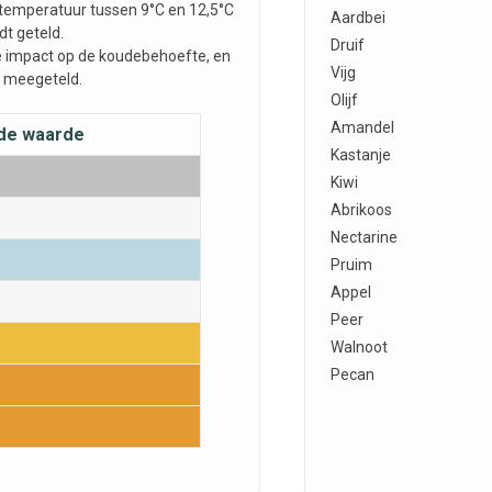
n temperatuur tussen 9°C en 12,5°C
Aardbei
dt geteld.
Druif
 impact op de koudebehoefte, en
Vijg
 meegeteld.
Olijf
Amandel
de waarde
Kastanje
Kiwi
Abrikoos
Nectarine
Pruim
Appel
Peer
Walnoot
Pecan