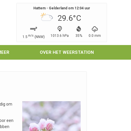
Hattem - Gelderland om
12:04
uur
29.6
°C
1013.6
hPa
35
%
0.0
mm
m/s
1.5
(
NNW
)
MEER
OVER HET WEERSTATION
odig om
voor een
ebben