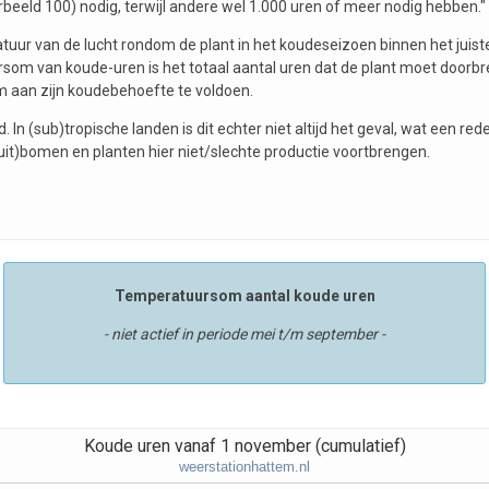
orbeeld 100) nodig, terwijl andere wel 1.000 uren of meer nodig hebben."
uur van de lucht rondom de plant in het koudeseizoen binnen het juist
ursom van koude-uren is het totaal aantal uren dat de plant moet doorb
 aan zijn koudebehoefte te voldoen.
 In (sub)tropische landen is dit echter niet altijd het geval, wat een red
ruit)bomen en planten hier niet/slechte productie voortbrengen.
Temperatuursom aantal koude uren
- niet actief in periode mei t/m september -
Koude uren vanaf 1 november (cumulatief)
weerstationhattem.nl