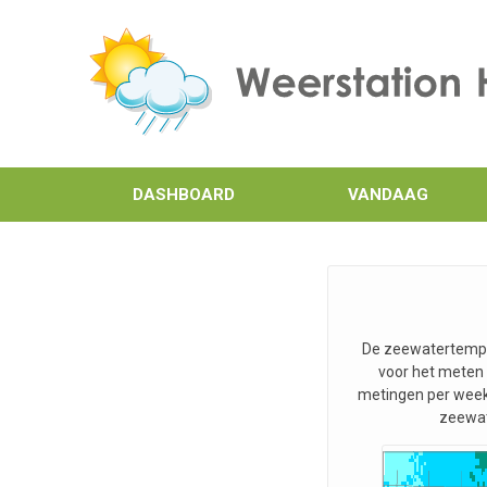
DASHBOARD
VANDAAG
De zeewatertemper
voor het meten 
metingen per week
zeewat