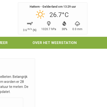
Hattem - Gelderland om
13:29
uur
26.7
°C
1020.7
hPa
38
%
0.0
mm
m/s
3.6
(
N
)
MEER
OVER HET WEERSTATION
lieten. Belangrijk
rom worden er 28
atuur te meten. De
pdatet.